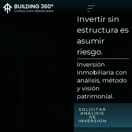
IR
AL
CONTENIDO
Invertir sin
estructura es
asumir
riesgo.
Inversión
inmobiliaria con
análisis, método
y visión
patrimonial.
SOLICITAR
ANÁLISIS
DE
INVERSIÓN