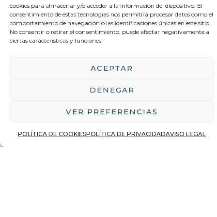
cookies para almacenar y/o acceder a la información del dispositivo. El
consentimiento de estas tecnologías nos permitirá procesar datos como el
comportamiento de navegación o las identificaciones únicas en este sitio.
No consentir o retirar el consentimiento, puede afectar negativamente a
ciertas características y funciones.
ACEPTAR
Estrategia de inversión
DENEGAR
VER PREFERENCIAS
POLÍTICA DE COOKIES
POLÍTICA DE PRIVACIDAD
AVISO LEGAL
patrimonio.
tiene cada decisión dentro de tu
buscas y, sobre todo, qué sentido
Análisis de viabilidad
hablamos de ti. Qué tienes, qué
SABER MÁS
Antes de hablar de inmuebles,