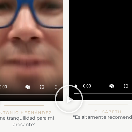
ELISABETH
NTONIO HERNÁNDEZ
"Es altamente recomen
na tranquilidad para mi
presente"