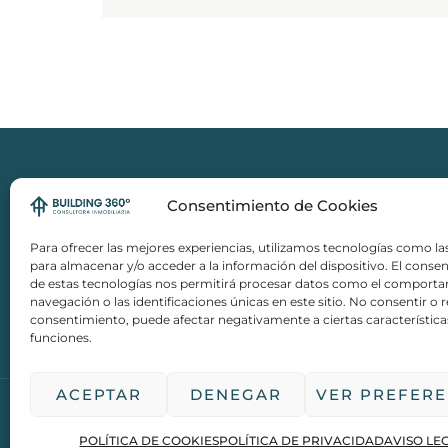
Consentimiento de Cookies
INICIO
REAL ESTATE
Para ofrecer las mejores experiencias, utilizamos tecnologías como la
INVERSIONES
para almacenar y/o acceder a la información del dispositivo. El conse
de estas tecnologías nos permitirá procesar datos como el comport
CONOCIMIENTO
navegación o las identificaciones únicas en este sitio. No consentir o re
BUILDING 360
consentimiento, puede afectar negativamente a ciertas característica
funciones.
CONTACTO
ACEPTAR
DENEGAR
VER PREFERE
BUILDING 360º
POLÍTICA DE COOKIES
POLÍTICA DE PRIVACIDAD
AVISO LE